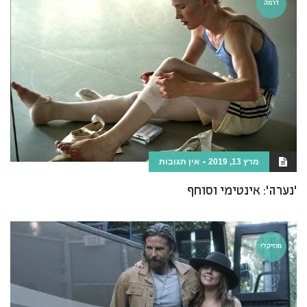
דרמה
מרץ 13, 2019
אין תגובות
'נערה': אינטימי וסוחף
מוזיקלי