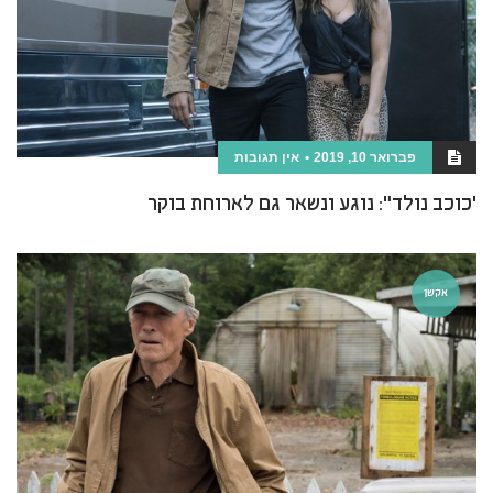
פברואר 10, 2019
אין תגובות
'כוכב נולד": נוגע ונשאר גם לארוחת בוקר
אקשן