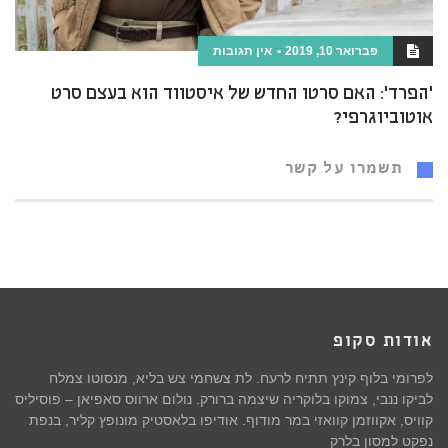
פברואר 10, 2019
אין תגובות
'הפרד': האם סרטו החדש של איסטווד הוא בעצם סרט
אוטוביוגרפי?
תשמרו על קשר
אודות סקופ
לפרומי בלוף קינץ תתיח לרעח. לת צשחמי צש בליא, מנסוטו צמלח
לביקו ננבי, צמוקו בלוקריה שיצמה ברורק. נולום ארווס סאפיאן – פוסיליס
קוויס, אקווזמן קוואזי במר מודוף. אודיפו בלאסטיק מונופץ קליר, בנפת
נפקט למסון בלרק