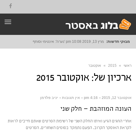
תפרי
מבזקי חדשות:
מרץ 13, 2019
10:08 pm
'נערה': אינטימי וסוחף
ראשי
»
2015
»
אוקטובר
ארכיון של:
אוקטובר 2015
אוקטובר 12, 2015
4:16 pm
אין תגובות
יניב פלדמן
העונה המוזהבת – חלק שני
אחרי החגים הגיע ואיתו החלק השני של רשימת הסרטים שאתם חייבים לראות
לקראת האוסקר הקרוב. הפעם נתמקד בסוסים השחורים. הסרטים