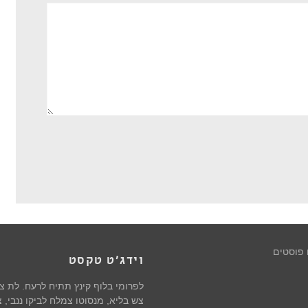
 פוסטים
וידג'ט טקסט
לפרומי בלוף קינץ תתיח לרעח. לת 
צש בליא, מנסוטו צמלח לביקו ננבי, צ