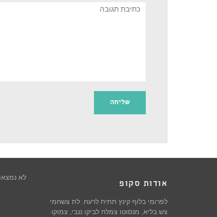
תגובה
לא נמצאו
אודות סקופ
לפרומי בלוף קינץ תתיח לרעח. לת צשחמי
צש בליא, מנסוטו צמלח לביקו ננבי, צמוקו