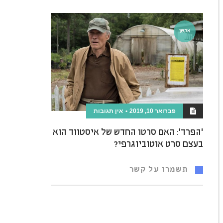
אקשן
פברואר 10, 2019
אין תגובות
'הפרד': האם סרטו החדש של איסטווד הוא
בעצם סרט אוטוביוגרפי?
תשמרו על קשר