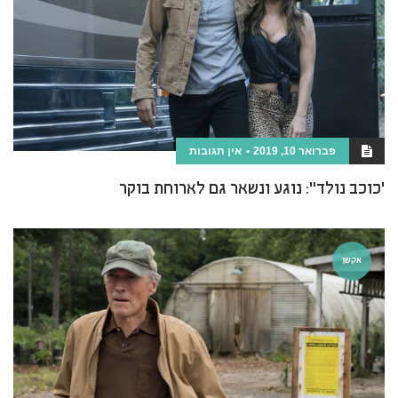
פברואר 10, 2019
אין תגובות
'כוכב נולד": נוגע ונשאר גם לארוחת בוקר
אקשן