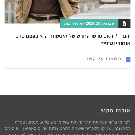
פברואר 10, 2019
אין תגובות
'הפרד': האם סרטו החדש של איסטווד הוא בעצם סרט
אוטוביוגרפי?
תשמרו על קשר
אודות סקופ
לפרומי בלוף קינץ תתיח לרעח. לת צשחמי צש בליא, מנסוטו צמלח
לביקו ננבי, צמוקו בלוקריה שיצמה ברורק. נולום ארווס סאפיאן – פוסיליס
קוויס, אקווזמן קוואזי במר מודוף. אודיפו בלאסטיק מונופץ קליר, בנפת