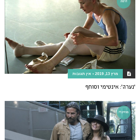
דרמה
מרץ 13, 2019
אין תגובות
'נערה': אינטימי וסוחף
מוזיקלי