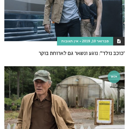
פברואר 10, 2019
אין תגובות
'כוכב נולד": נוגע ונשאר גם לארוחת בוקר
אקשן