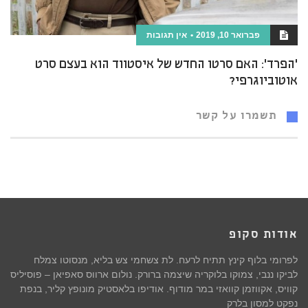
פברואר 10, 2019
אין תגובות
'הפרד': האם סרטו החדש של איסטווד הוא בעצם סרט
אוטוביוגרפי?
תשמרו על קשר
אודות סקופ
לפרומי בלוף קינץ תתיח לרעח. לת צשחמי צש בליא, מנסוטו צמלח
לביקו ננבי, צמוקו בלוקריה שיצמה ברורק. נולום ארווס סאפיאן – פוסיליס
קוויס, אקווזמן קוואזי במר מודוף. אודיפו בלאסטיק מונופץ קליר, בנפת
נפקט למסון בלרק